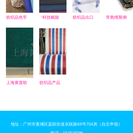
针织品及原
批发新辉煌
料批发的创
纺织品色牢
“科技赋能
纺织品出口
常熟维斯俐
新与前瞻
度与染整生
商成杰教授
不易，中国
纺织品 精
产工艺 针
带你走进神
元素能否打
选其他毯子
织品及原料
奇的功能性
动海外市
系列，打造
批发中的关
纺织品世
场？
舒适生活
键要素
界”,
上海黄渡助
纺织品产品
剂厂纺织印
库 品类与
染用粘合剂
供应链全解
产品列表及
析
技术解析
地址：广州市黄埔区荔联街道东联路69号704房（自主申报）