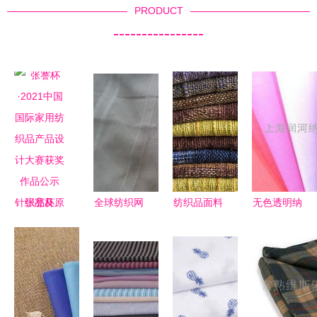
PRODUCT
----------------
张謇杯
全球纺织网
纺织品面料
无色透明纳
·2021中国
荣膺2008
抗菌防霉检
米银纺织品
国际家用纺
年中国纺织
测标准与检
抗菌剂
织品产品设
品博览会组
测内容详解
Silvadur
计大赛获奖
织奖，助力
聚焦针织品
ET 纺织科
作品公示
针织品原料
及原料批发
技的新篇章